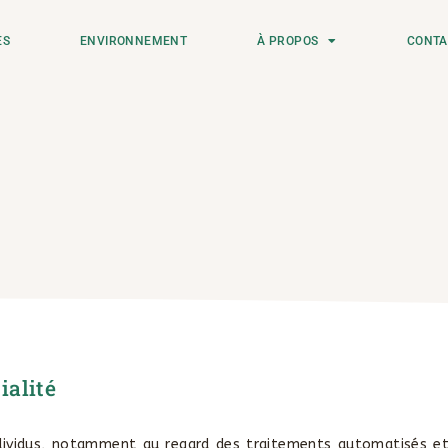
ES
ENVIRONNEMENT
À PROPOS
CONTA
alité
individus, notamment au regard des traitements automatisés e